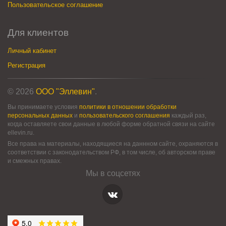
Пользовательское соглашение
Для клиентов
Личный кабинет
Регистрация
© 2026
ООО "Эллевин"
.
Вы принимаете условия
политики в отношении обработки
персональных данных
и
пользовательского соглашения
каждый раз,
когда оставляете свои данные в любой форме обратной связи на сайте
ellevin.ru.
Все права на материалы, находящиеся на даннном сайте, охраняются в
соответствии с законодательством РФ, в том числе, об авторском праве
и смежных правах.
Мы в соцсетях