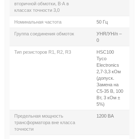
вторичной обмотки, В∙А в
классах точности 3,0
Номинальная частота
50 Гц
Группа соединения обмоток
УHR/УH/п –
0
Тип резисторов R1, R2, R3
HSC100
Tyco
Electronics
2,7-3,3 кОм
(допуск.
Замена на
C5-35 В, 100
Вт, 3 кОм ±
5%)
Предельная мощность
1200 ВА
трансформатора вне класса
точности