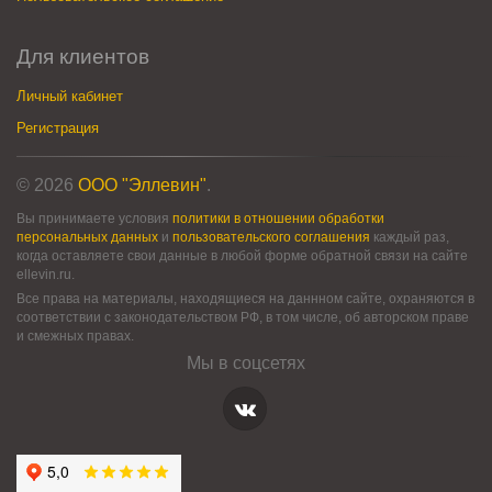
Для клиентов
Личный кабинет
Регистрация
© 2026
ООО "Эллевин"
.
Вы принимаете условия
политики в отношении обработки
персональных данных
и
пользовательского соглашения
каждый раз,
когда оставляете свои данные в любой форме обратной связи на сайте
ellevin.ru.
Все права на материалы, находящиеся на даннном сайте, охраняются в
соответствии с законодательством РФ, в том числе, об авторском праве
и смежных правах.
Мы в соцсетях