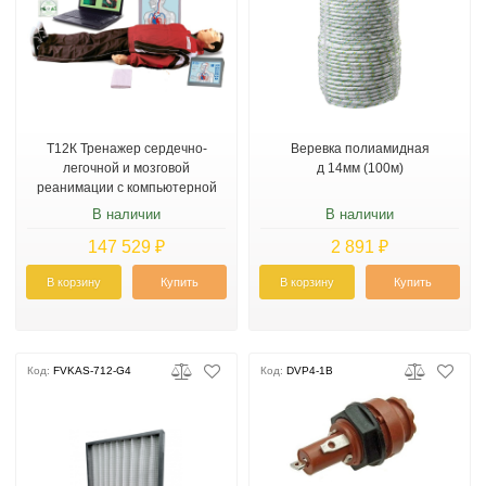
Т12К Тренажер сердечно-
Веревка полиамидная
легочной и мозговой
д 14мм (100м)
реанимации с компьютерной
программой Максим III-01
В наличии
В наличии
147 529 ₽
2 891 ₽
В корзину
Купить
В корзину
Купить
Код:
FVKAS-712-G4
Код:
DVP4-1B