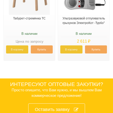
Табурет-стремянка ТС
Ультразвуковой отпугиватель
грызунов ЭлектроКот -Турбо"
В наличии
В наличии
2 611 ₽
Цена по запросу
В корзину
Купить
В корзину
Купить
ИНТЕРЕСУЮТ ОПТОВЫЕ ЗАКУПКИ?
Просто опишите, что Вам нужно, и мы вышлем Вам
коммерческое предложение!
Оставить заявку