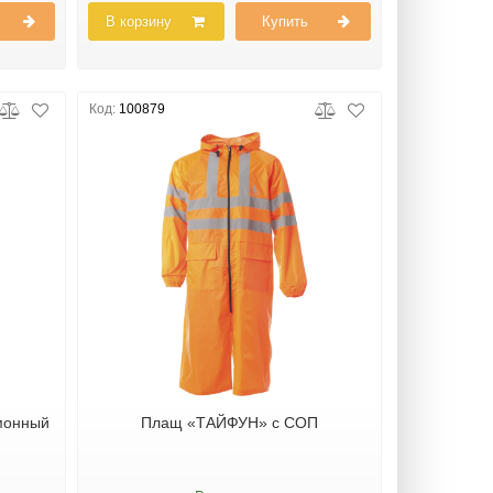
В корзину
Купить
Код:
100879
монный
Плащ «ТАЙФУН» с СОП