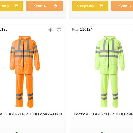
рзину
Купить
В корзину
Купить
6125
Код:
126124
м «ТАЙФУН» с СОП оранжевый
Костюм «ТАЙФУН» с СОП ли