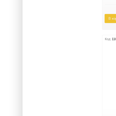
В ко
Код:
11