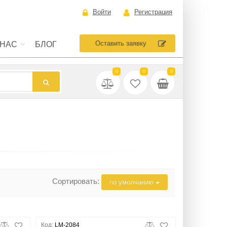
Войти
Регистрация
Оставить заявку
 НАС
БЛОГ
0
0
0
Сортировать:
по умолчанию
Код:
LM-2084