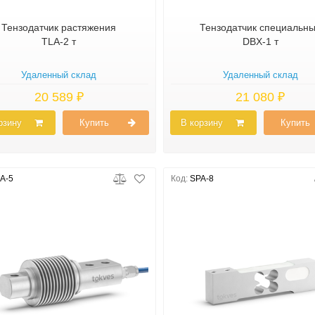
Тензодатчик растяжения
Тензодатчик специальн
TLA-2 т
DBX-1 т
Удаленный склад
Удаленный склад
20 589 ₽
21 080 ₽
рзину
Купить
В корзину
Купить
A-5
Код:
SPA-8