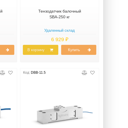
ый
Тензодатчик балочный
SBA-250 кг
Удаленный склад
6 929 ₽
В корзину
Купить
Код:
DBB-11.5