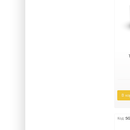
В ко
Код:
SG