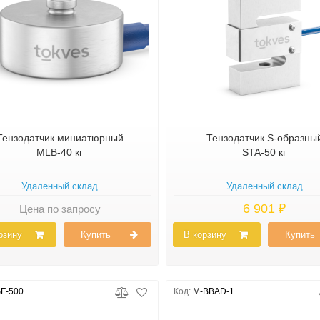
Тензодатчик миниатюрный
Тензодатчик S-образны
MLB-40 кг
STA-50 кг
Удаленный склад
Удаленный склад
6 901 ₽
Цена по запросу
рзину
Купить
В корзину
Купить
F-500
Код:
M-BBAD-1