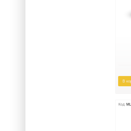
В ко
Код:
ML