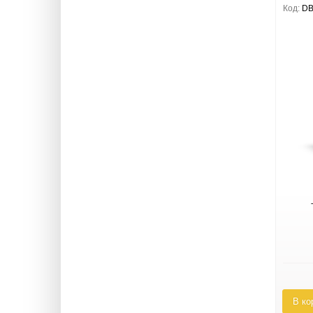
Код:
DB
В ко