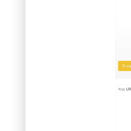
В ко
Код:
LP