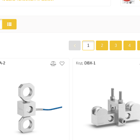
1
2
3
4
A-2
Код:
DBX-1