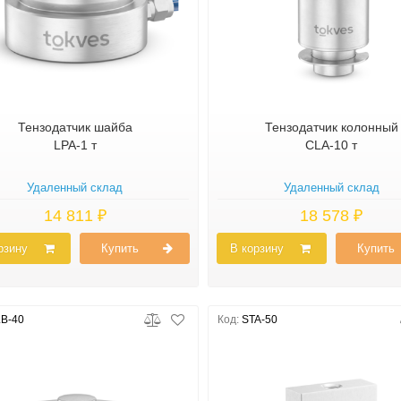
Тензодатчик шайба
Тензодатчик колонный
LPA-1 т
CLA-10 т
Удаленный склад
Удаленный склад
14 811 ₽
18 578 ₽
рзину
Купить
В корзину
Купить
B-40
Код:
STA-50