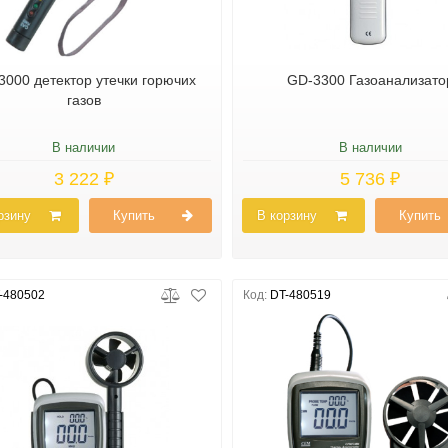
3000 детектор утечки горючих
GD-3300 Газоанализато
газов
В наличии
В наличии
3 222 ₽
5 736 ₽
рзину
Купить
В корзину
Купить
-480502
Код:
DT-480519