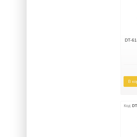
DT-61
В ко
Код:
DT