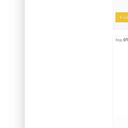
В ко
Код:
DT