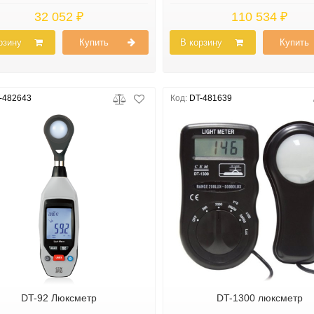
32 052 ₽
110 534 ₽
рзину
Купить
В корзину
Купить
-482643
Код:
DT-481639
DT-92 Люксметр
DT-1300 люксметр