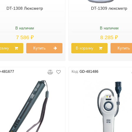
DT-1308 Люксметр
DT-1309 люксметр
В наличии
В наличии
7 586 ₽
8 285 ₽
рзину
Купить
В корзину
Купить
-481677
Код:
GD-481486