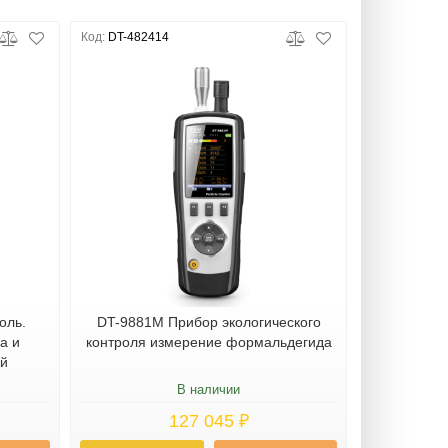
Код:
DT-482414
оль.
DT-9881M Прибор экологического
а и
контроля измерение формальдегида
ий
В наличии
127 045 ₽