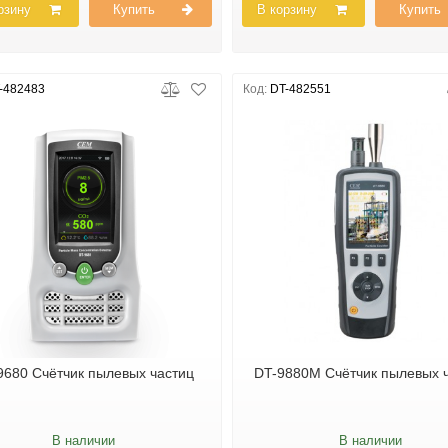
рзину
Купить
В корзину
Купить
-482483
Код:
DT-482551
9680 Счётчик пылевых частиц
DT-9880M Счётчик пылевых 
В наличии
В наличии