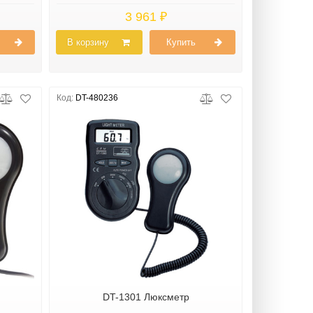
3 961 ₽
В корзину
Купить
Код:
DT-480236
DT-1301 Люксметр