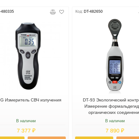
-480335
Код:
DT-482650
2G Измеритель СВЧ излучения
DT-93 Экологический контр
Измерение формальдегид
органических соединен
В наличии
В наличии
7 377 ₽
7 890 ₽