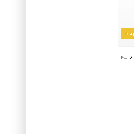
В ко
Код:
DT