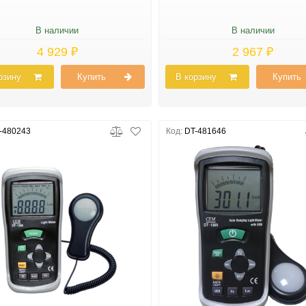
В наличии
В наличии
4 929 ₽
2 967 ₽
рзину
Купить
В корзину
Купить
-480243
Код:
DT-481646