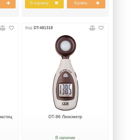
В корзину
Купить
Код:
DT-481318
частиц
DT-86 Люксметр
В наличии