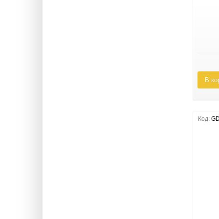
В ко
Код:
GD