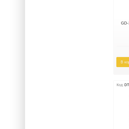
GD-
В ко
Код:
DT