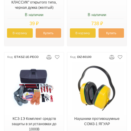
КЛАССИК" открытого типа,
черная дужка (желтый)
В наличии
В наличии
39 ₽
738 ₽
В корзину
Купить
В корзину
Купить
Код:
ET-KSZ-1E-PECO
Код:
DIZ-60100
КСЗ-1Э Комплект средств
Наушники противошумные
защиты в эл.установках до
СОМЗ-1 ЯГУАР
1000В