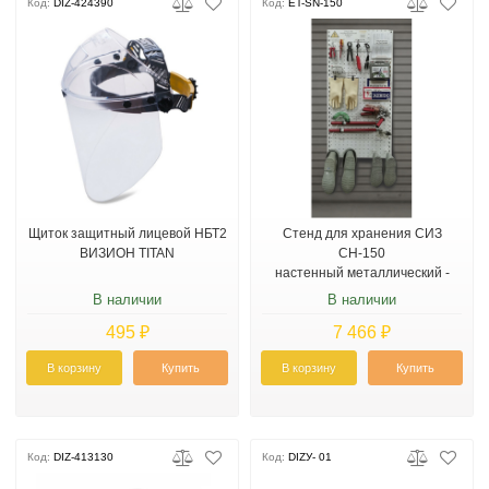
Код:
DIZ-424390
Код:
ET-SN-150
Щиток защитный лицевой НБТ2
Стенд для хранения СИЗ
ВИЗИОН TITAN
СН-150
настенный металлический -
высота 1500 мм
В наличии
В наличии
495 ₽
7 466 ₽
В корзину
Купить
В корзину
Купить
Код:
DIZ-413130
Код:
DIZУ- 01