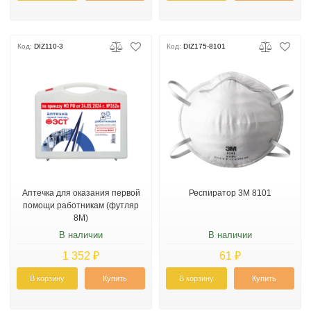
Код:
DIZ110-3
Код:
DIZ175-8101
Аптечка для оказания первой
Респиратор 3М 8101
помощи работникам (футляр
8М)
В наличии
В наличии
1 352 ₽
61 ₽
В корзину
Купить
В корзину
Купить