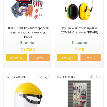
КСЗ-1Э 201 Комплект средств
Наушники противошумные
защиты в эл. установках до
СОМЗ-9 Стальной ГЕПАРД
1000В
В наличии
В наличии
10 706 ₽
947 ₽
В корзину
Купить
В корзину
Купить
Код:
DIZ-413130j
Код:
ET-SP-165