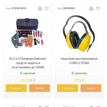
Код:
ET-KSZ-1E-P
Код:
DIZ-60300
КСЗ-1Э Премиум Комплект
Наушники противошумные
средств защиты в
СОМЗ-3 ПУМА
эл.установках до 1000В
В наличии
В наличии
10 516 ₽
371 ₽
В корзину
Купить
В корзину
Купить