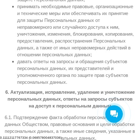
принимать необходимые правовые, организационные
и технические меры или обеспечивать их принятие
для защиты Персональных данных от
неправомерного или случайного доступа к ним,
уничтожения, изменения, блокирования, копирования,
предоставления, распространения Персональных
данных, а также от иных неправомерных действий в
отношении персональных данных;
давать ответы на запросы и обращения субъектов
персональных данных, их представителей и
уполномоченного органа по защите прав субъектов
персональных данных.
6.
Актуализация
,
исправление
,
удаление
и
уничтожение
персональных
данных
,
ответы
на
запросы
субъектов
на
доступ
к
персональным
данным
6.1. Подтверждение факта обработки персональных
данных Обществом, правовые основания и цели обработки
персональных данных, а также иные сведения, указанные в
ч. 7 ст. 14 Закона о персональных данных,
0.11112117767334 (0.068578004837036)