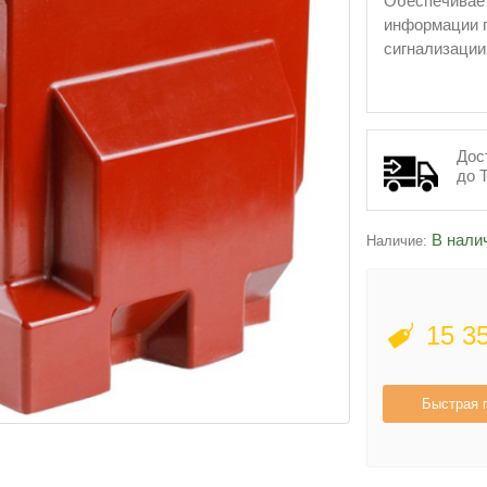
Обеспечивает
информации п
сигнализации
Дос
до 
В нали
Наличие:
15 3
Быстрая 