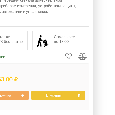
 передачу сигнала измерительной
риборам измерения, устройствам защиты,
, автоматики и управления.
тавка:
Самовывоз:
ТК бесплатно
до 18:00
чии
53,00 ₽
покупка
В корзину