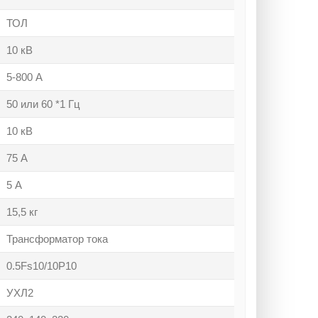
ТОЛ
10 кВ
5-800 А
50 или 60 *1 Гц
10 кВ
75 А
5 А
15,5 кг
Трансформатор тока
0.5Fs10/10Р10
УХЛ2