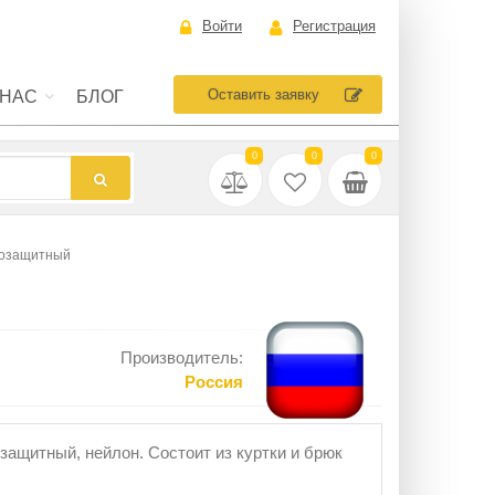
Войти
Регистрация
Оставить заявку
 НАС
БЛОГ
0
0
0
гозащитный
Производитель:
Россия
защитный, нейлон. Состоит из куртки и брюк