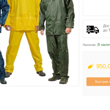
Дос
до 
В нали
Наличие:
950,
Быстрая 