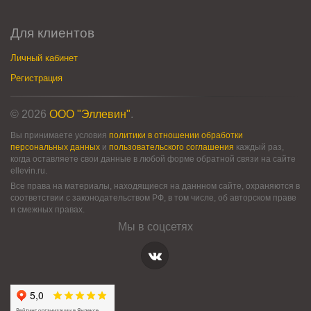
Для клиентов
Личный кабинет
Регистрация
© 2026
ООО "Эллевин"
.
Вы принимаете условия
политики в отношении обработки
персональных данных
и
пользовательского соглашения
каждый раз,
когда оставляете свои данные в любой форме обратной связи на сайте
ellevin.ru.
Все права на материалы, находящиеся на даннном сайте, охраняются в
соответствии с законодательством РФ, в том числе, об авторском праве
и смежных правах.
Мы в соцсетях