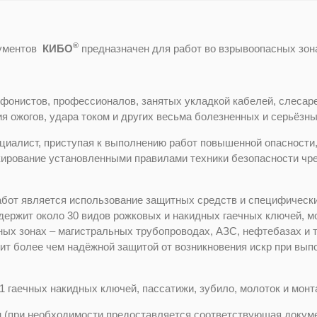
®
рументов
КИБО
предназначен для работ во взрывоопасных зон
ефонистов, профессионалов, занятых укладкой кабелей, слесар
я ожогов, удара током и других весьма болезненных и серьёзн
ециалист, приступая к выполнению работ повышенной опасности
кирование установленными правилами техники безопасности чр
бот является использование защитных средств и специфически
ержит около 30 видов рожковых и накидных гаечных ключей, мо
ых зонах – магистральных трубопроводах, АЗС, нефтебазах и т
ит более чем надёжной защитой от возникновения искр при вы
1 гаечных накидных ключей, пассатижи, зубило, молоток и монт
 (при необходимости предоставляется соответствующая докуме