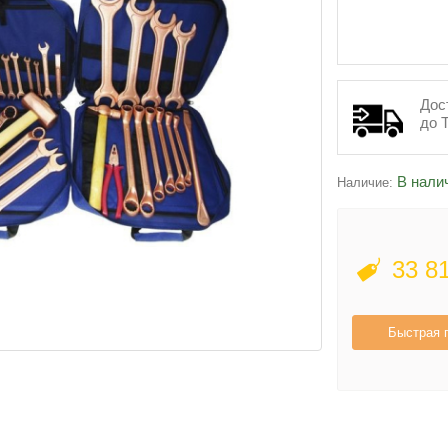
Дос
до 
В нали
Наличие:
33 8
Быстрая 