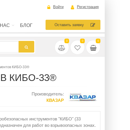
Войти
Регистрация
Оставить заявку
 НАС
БЛОГ
0
0
0
ументов КИБО-33®
В КИБО-33®
Производитель:
КВАЗАР
робезопасных инструментов "КИБО" (33
едназначен для работ во взрывоопасных зонах.