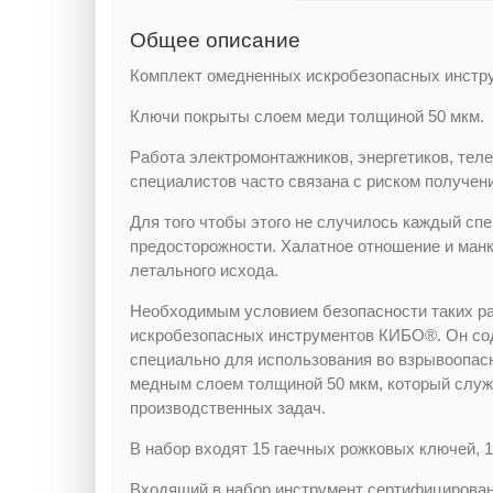
Общее описание
Комплект омедненных искробезопасных инст
Ключи покрыты слоем меди толщиной 50 мкм.
Работа электромонтажников, энергетиков, тел
специалистов часто связана с риском получени
Для того чтобы этого не случилось каждый сп
предосторожности. Халатное отношение и ман
летального исхода.
Необходимым условием безопасности таких ра
искробезопасных инструментов КИБО®. Он сод
специально для использования во взрывоопасн
медным слоем толщиной 50 мкм, который служ
производственных задач.
В набор входят 15 гаечных рожковых ключей, 1
Входящий в набор инструмент сертифицирован