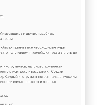
ах.
ей-газовщиков и других подобных
ых травм.
, обязан принять все необходимые меры
евато получением тяжелейших травм вплоть до
х инструментов, например, комплекта
лоток, монтажку и пассатижи. Создан
.д. Каждый инструмент покрыт гальваническим
полнении самых сложных и опасных
ажка.
нтация).