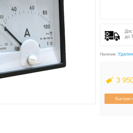
Дос
до 
Удален
Наличие:
3 95
Быстрая 