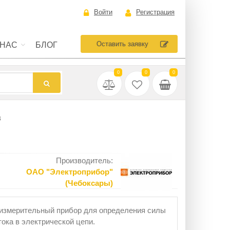
Войти
Регистрация
Оставить заявку
 НАС
БЛОГ
0
0
0
В
Производитель:
ОАО "Электроприбор"
(Чебоксары)
измерительный прибор для определения силы
тока в электрической цепи.