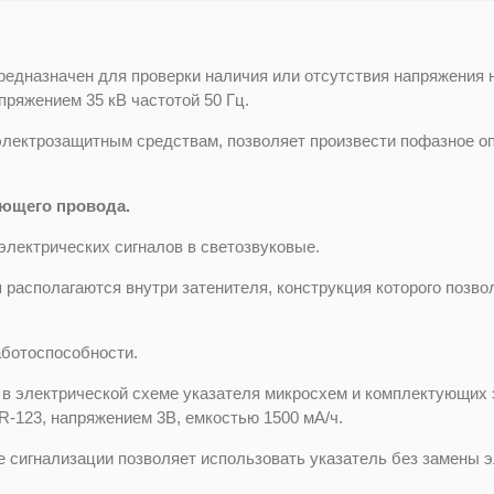
редназначен для проверки наличия или отсутствия напряжения 
пряжением 35 кВ частотой 50 Гц.
электрозащитным средствам, позволяет произвести пофазное о
яющего провода.
электрических сигналов в светозвуковые.
асполагаются внутри затенителя, конструкция которого позволя
аботоспособности.
 в электрической схеме указателя микросхем и комплектующих
R-123, напряжением 3В, емкостью 1500 мА/ч.
е сигнализации позволяет использовать указатель без замены э