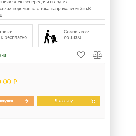
ниях электропередачи и других
овках переменного тока напряжением 35 кВ
ц.
тавка:
Самовывоз:
ТК бесплатно
до 18:00
чии
0,00 ₽
покупка
В корзину