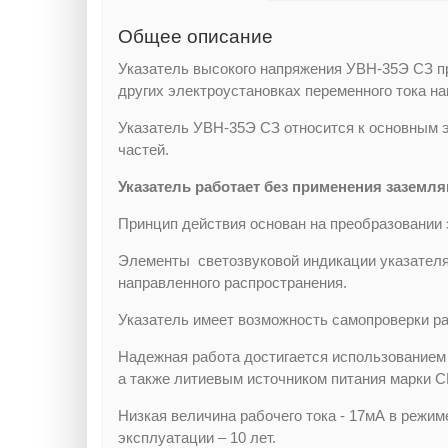
Общее описание
Указатель высокого напряжения УВН-35Э СЗ п
других электроустановках переменного тока на
Указатель УВН-35Э СЗ относится к основным 
частей.
Указатель работает без применения заземл
Принцип действия основан на преобразовании 
Элементы светозвуковой индикации указателя р
направленного распространения.
Указатель имеет возможность самопроверки р
Надежная работа достигается использованием
а также литиевым источником питания марки C
Низкая величина рабочего тока - 17мА в режим
эксплуатации – 10 лет.