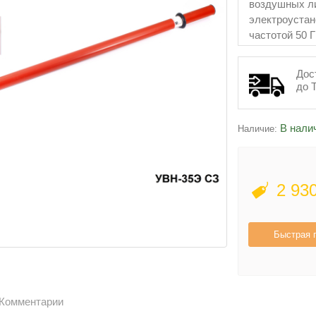
воздушных ли
электроустан
частотой 50 Г
Дос
до 
В нали
Наличие:
2 93
Быстрая 
Комментарии