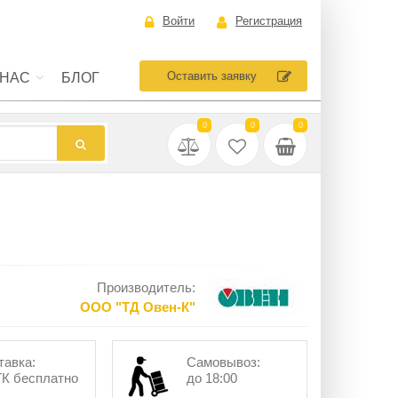
Войти
Регистрация
Оставить заявку
 НАС
БЛОГ
0
0
0
Производитель:
ООО "ТД Овен-К"
тавка:
Самовывоз:
ТК бесплатно
до 18:00