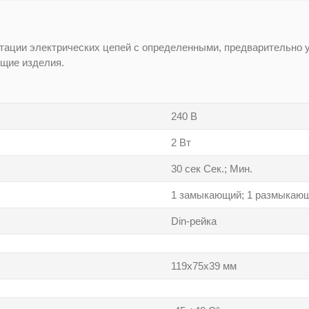
тации электрических цепей с определенными, предварительно 
ющие изделия.
240 В
2 Вт
30 сек Сек.; Мин.
1 замыкающий; 1 размыкаю
Din-рейка
119х75х39 мм