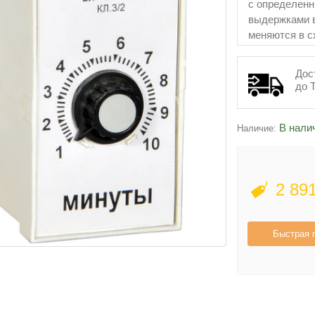
с определенн
выдержками в
меняются в с
Дос
до 
В нали
Наличие:
2 89
Быстрая 