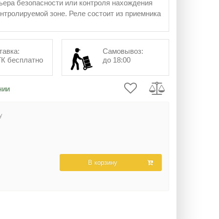
ьера безопасности или контроля нахождения
онтролируемой зоне. Реле состоит из приемника
тавка:
Самовывоз:
ТК бесплатно
до 18:00
чии
у
В корзину