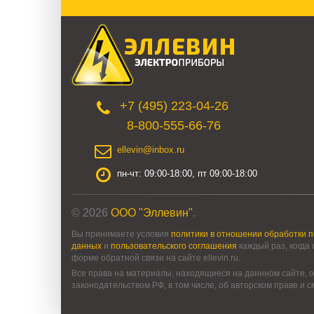
+7 (495) 223-04-26
8-800-555-66-76
ellevin@inbox.ru
пн-чт: 09:00-18:00, пт 09:00-18:00
© 2026
ООО "Эллевин"
.
Вы принимаете условия
политики в отношении обработки 
данных
и
пользовательского соглашения
каждый раз, когда
форме обратной связи на сайте ellevin.ru.
Все права на материалы, находящиеся на даннном сайте, о
законодательством РФ, в том числе, об авторском праве и 