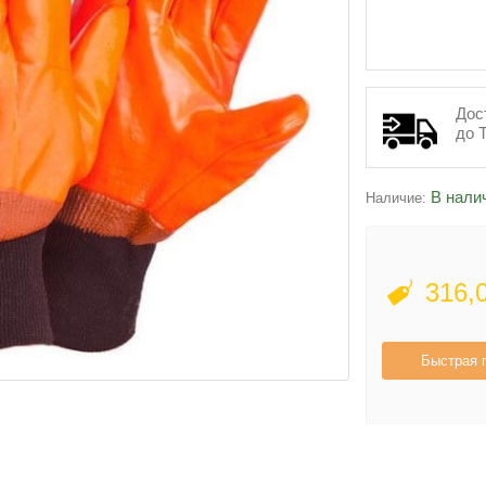
Дос
до 
В нали
Наличие:
316,
Быстрая 