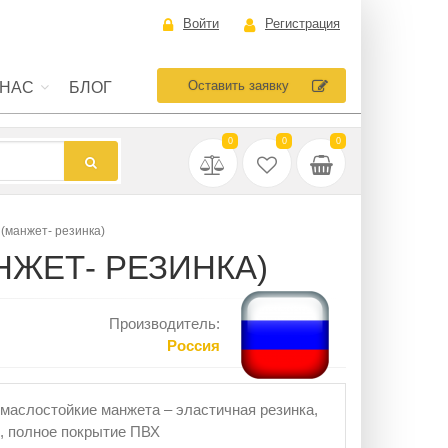
Войти
Регистрация
Оставить заявку
 НАС
БЛОГ
0
0
0
(манжет- резинка)
ЖЕТ- РЕЗИНКА)
Производитель:
Россия
аслостойкие манжета – эластичная резинка,
м, полное покрытие ПВХ