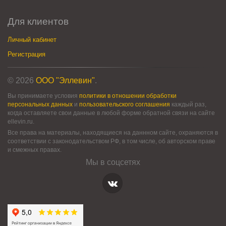
Для клиентов
Личный кабинет
Регистрация
© 2026
ООО "Эллевин"
.
Вы принимаете условия
политики в отношении обработки
персональных данных
и
пользовательского соглашения
каждый раз,
когда оставляете свои данные в любой форме обратной связи на сайте
ellevin.ru.
Все права на материалы, находящиеся на даннном сайте, охраняются в
соответствии с законодательством РФ, в том числе, об авторском праве
и смежных правах.
Мы в соцсетях