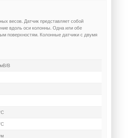
ных весов. Датчик представляет собой
жение вдоль оси колонны. Одна или обе
ным поверхностям. Колонные датчики с двумя
 мВ/В
°С
°С
Ом