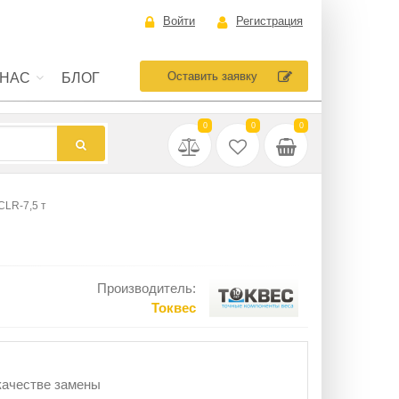
Войти
Регистрация
Оставить заявку
 НАС
БЛОГ
0
0
0
CLR-7,5 т
Производитель:
Токвес
:
 качестве замены