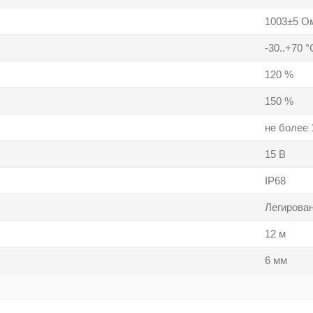
1003±5 О
-30..+70 °
120 %
150 %
не более 
15 В
IP68
Легирова
12 м
6 мм