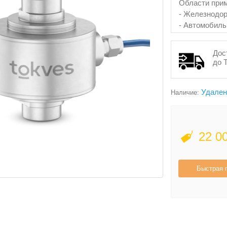
Области прим
- Железнодо
- Автомобил
Дос
до 
Удален
Наличие:
22 0
Быстрая 