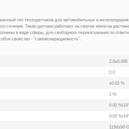
аненный тип тензодатчиков для автомобильных и железнодорож
ного сечения. Такие датчики работают на сжатие и/или на растя
олнены в виде сферы, для свободного перекатывания по ответ
обое свойство - "самовозвращаемость".
2.0±0.005
C3
±0.02 %
1 %
0.02 %/10
0.02 %/10
1150±50 