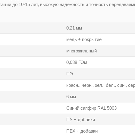
тации до 10-15 лет, высокую надежность и точность передаваем
0.21 мм
медь + покрытие
многожильный
0,088 ГОм
ПЭ
красн., черн., зел., бел., син., сер
6 мм
Синий сапфир RAL 5003
ПУ + добавки
ПВХ + добавки