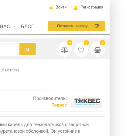
Войти
Регистрация
Оставить заявку
 НАС
БЛОГ
0
0
0
(В метрах)
Производитель:
Токвес
ый кабель для тензодатчиков с защитной
уретановой оболочкой. Он устойчив к