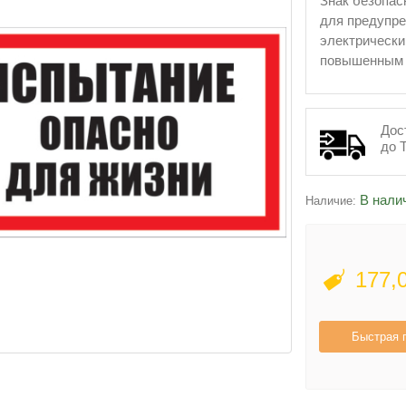
Знак безопас
для предупре
электрически
повышенным 
Дос
до 
В нали
Наличие:
177,
Быстрая 