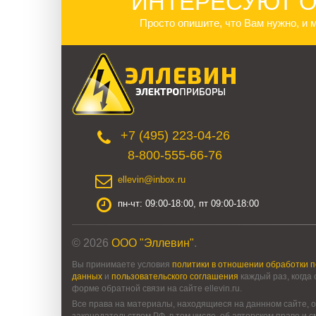
ИНТЕРЕСУЮТ О
Просто опишите, что Вам нужно, и
+7 (495) 223-04-26
8-800-555-66-76
ellevin@inbox.ru
пн-чт: 09:00-18:00, пт 09:00-18:00
© 2026
ООО "Эллевин"
.
Вы принимаете условия
политики в отношении обработки 
данных
и
пользовательского соглашения
каждый раз, когда
форме обратной связи на сайте ellevin.ru.
Все права на материалы, находящиеся на даннном сайте, о
законодательством РФ, в том числе, об авторском праве и 