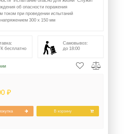
ности "Испытание опасно для жизни" Служит
ждения об опасности поражения
м током при проведении испытаний
напряжением 300 х 150 мм
тавка:
Самовывоз:
ТК бесплатно
до 18:00
чии
00 ₽
покупка
В корзину