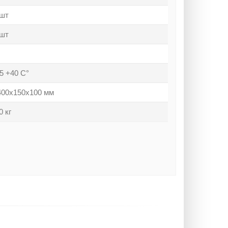
 шт
 шт
45 +40 С°
400х150х100 мм
0 кг