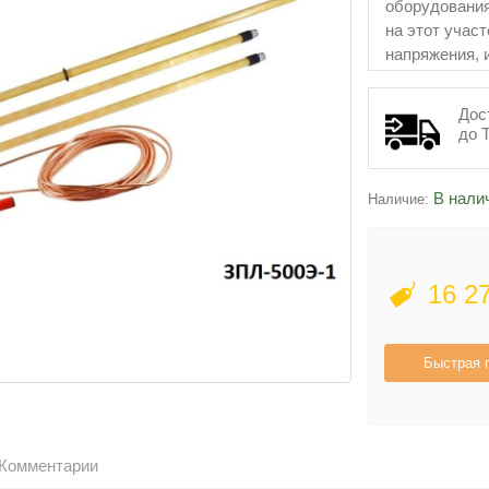
оборудования
на этот учас
напряжения, 
снятия зазем
Дос
до 
В нали
Наличие:
16 2
Быстрая 
Комментарии