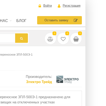
Войти
Регистрация
Оставить заявку
 НАС
БЛОГ
0
0
0
переносное ЗПЛ-500Э-1
Производитель:
Электро Трейд
ереносное ЗПЛ-500Э-1 предназначено для
тающих на отключенных участках