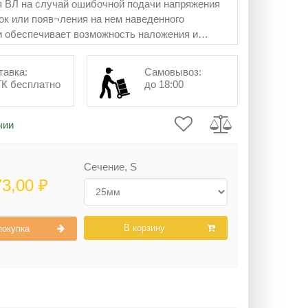
 ВЛ на случай ошибочной подачи напряжения
ток или появ¬ления на нем наведенного
и обеспечивает возможность наложения и
ления на провода сечением от 6 до 600 мм2.
тавка:
Самовывоз:
ТК бесплатно
до 18:00
чии
Сечение, S
73,00 ₽
В корзину
покупка