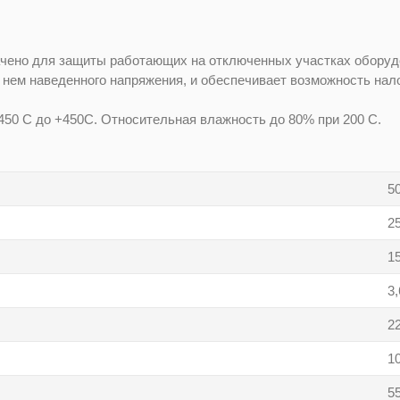
чено для защиты работающих на отключенных участках оборуд
а нем наведенного напряжения, и обеспечивает возможность нал
450 С до +450С. Относительная влажность до 80% при 200 С.
5
2
1
3,
2
1
5