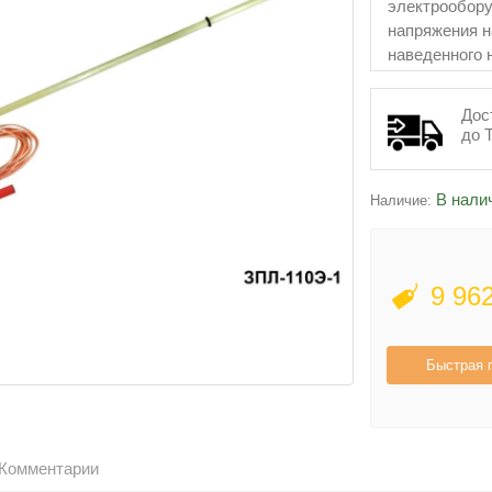
электрообору
напряжения н
наведенного 
наложения и 
до 600 мм2.
Дос
до 
В нали
Наличие:
9 96
Быстрая 
Комментарии