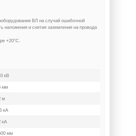
ооборудования ВЛ на случай ошибочной
ть наложения и снятия заземления на провода
ре +20°С.
10 кВ
5 мм
2 м
6 кА
2 кА
600 мм