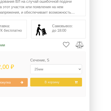
дования ВЛ на случай ошибочной подачи
а этот участок или появления на нем
напряжения, и обеспечивает возможность
снятия заземления на провода сечением от 6
тавка:
Самовывоз:
ТК бесплатно
до 18:00
чии
Сечение, S
2,00 ₽
В корзину
покупка