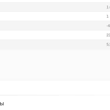
1
1
-
2
5,
ры