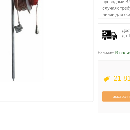
проводами ВЛ
случаях тре
линий для ос
электрическог
Дос
до 
В нали
Наличие:
21 8
Быстрая 