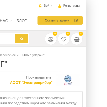
Войти
Регистрация
Оставить заявку
 НАС
БЛОГ
0
0
0
переносное УНП-10Б "Бумеранг"
Г"
Производитель:
АООТ "Электроприбор"
назначен для экстренного заземления
ний посредством короткого замыкания между