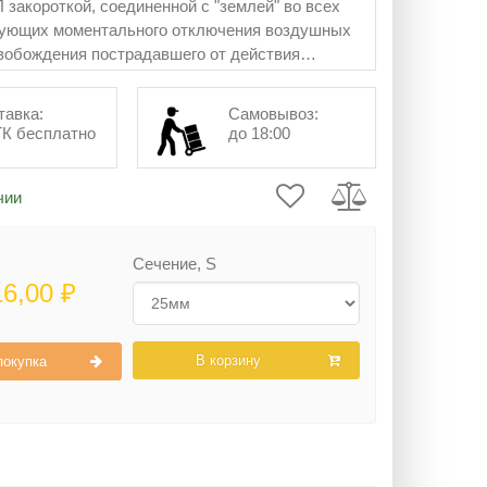
 закороткой, соединенной с "землей" во всех
бующих моментального отключения воздушных
вобождения пострадавшего от действия
о тока.
тавка:
Самовывоз:
ТК бесплатно
до 18:00
чии
Сечение, S
16,00 ₽
В корзину
покупка