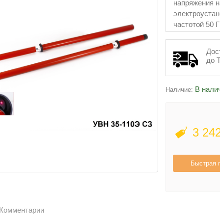
напряжения н
электроустан
частотой 50 Г
Дос
до 
В нали
Наличие:
3 24
Быстрая 
Комментарии