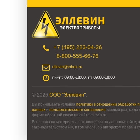
+7 (495) 223-04-26
8-800-555-66-76
ellevin@inbox.ru
пн-чт: 09:00-18:00, пт 09:00-18:00
© 2026
ООО "Эллевин"
.
Вы принимаете условия
политики в отношении обработки 
данных
и
пользовательского соглашения
каждый раз, когда
форме обратной связи на сайте ellevin.ru.
Все права на материалы, находящиеся на даннном сайте, о
законодательством РФ, в том числе, об авторском праве и 