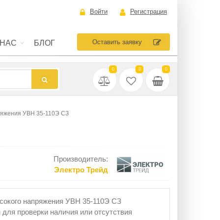
Войти
Регистрация
Оставить заявку
 НАС
БЛОГ
0
0
0
ряжения УВН 35-110Э СЗ
Производитель:
Электро Трейд
сокого напряжения УВН 35-110Э СЗ
 для проверки наличия или отсутствия