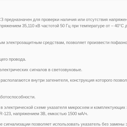
З предназначен для проверки наличия или отсутствия напряже
пряжением 35,110 кВ частотой 50 Гц при температуре от – 40°С
ным электрозащитным средствам, позволяет произвести пофазн
его провода.
электрических сигналов в светозвуковые.
асполагаются внутри затенителя, конструкция которого позволя
аботоспособности.
 в электрической схеме указателя микросхем и комплектующих
R-123, напряжением 3В, емкостью 1500 мА/ч.
ме сигнализации позволяет использовать указатель без замены 