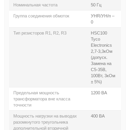
Номинальная частота
50 Гц
Группа соединения обмоток
УHR/УH/п –
0
Тип резисторов R1, R2, R3
HSC100
Tyco
Electronics
2,7-3,3кОм
(допуск.
Замена на
C5-35В,
100Вт, 3кОм
± 5%)
Предельная мощность
1200 ВА
трансформатора вне класса
точности
Мощность нагрузки на выводах
400 ВА
разомкнутого треугольника
дополнительной вторичной