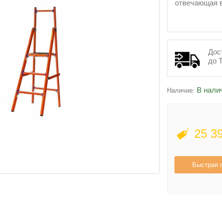
отвечающая в
Дос
до 
В нали
Наличие:
25 3
Быстрая 