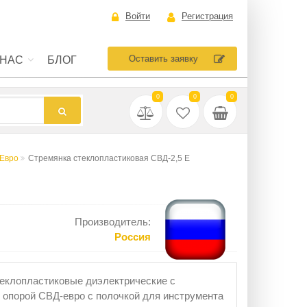
Войти
Регистрация
Оставить заявку
 НАС
БЛОГ
0
0
0
 Евро
Стремянка стеклопластиковая СВД-2,5 Е
Производитель:
Россия
еклопластиковые диэлектрические с
 опорой СВД-евро с полочкой для инструмента