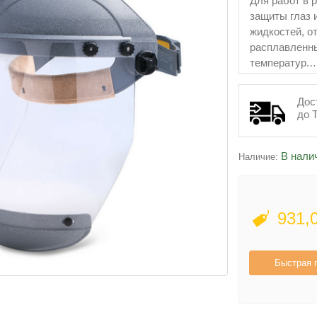
Для работ в 
защиты глаз 
жидкостей, о
расплавленны
температур.
количество в
Дос
до 
В нали
Наличие:
931,
Быстрая 