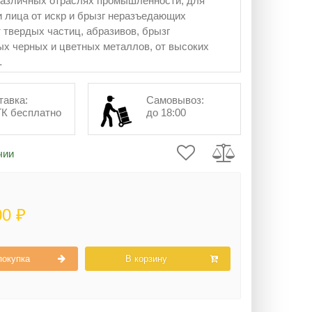
различных отраслях промышленности, для
и лица от искр и брызг неразъедающих
т твердых частиц, абразивов, брызг
х черных и цветных металлов, от высоких
 упаковке 20 шт
тавка:
Самовывоз:
ТК бесплатно
до 18:00
чии
00 ₽
покупка
В корзину