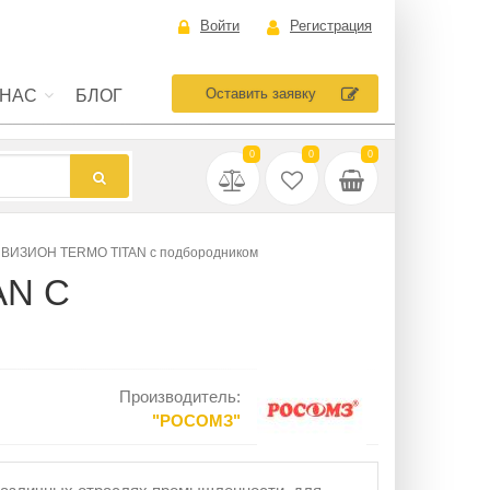
Войти
Регистрация
Оставить заявку
 НАС
БЛОГ
0
0
0
 ВИЗИОН TERMO TITAN с подбородником
AN С
Производитель:
"РОСОМЗ"