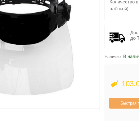
Количество в
плёнкой)
Дос
до 
В нали
Наличие:
103,
Быстрая 