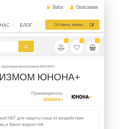
Войти
Регистрация
Оставить заявку
 НАС
БЛОГ
0
0
0
с храповым механизмом ЮНОНА+
НИЗМОМ ЮНОНА+
Производитель:
ЮНОНА+
лица от воздействия
иц и брызг жидкостей.