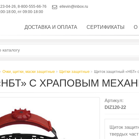
223-04-26
,
8-800-555-66-76
ellevin@inbox.ru
:00-18:00, пт 09:00-18:00
ДОСТАВКА И ОПЛАТА
СЕРТИФИКАТЫ
О
Очки, щитки, маски защитные
Щитки защитные
Щиток защитный «НБТ» 
«НБТ» С ХРАПОВЫМ МЕХА
Артикул:
DIZ120-22
Щиток защитный НБТ для защиты 
твердых част