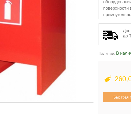
оборудования
поверхности 
прямоугольно
Дос
до 
В нали
Наличие:
260,
Быстрая 