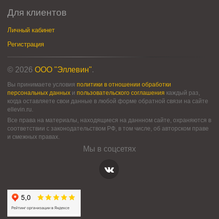
Для клиентов
Личный кабинет
Регистрация
© 2026
ООО "Эллевин"
.
Вы принимаете условия
политики в отношении обработки
персональных данных
и
пользовательского соглашения
каждый раз,
когда оставляете свои данные в любой форме обратной связи на сайте
ellevin.ru.
Все права на материалы, находящиеся на даннном сайте, охраняются в
соответствии с законодательством РФ, в том числе, об авторском праве
и смежных правах.
Мы в соцсетях