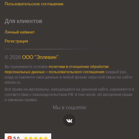
Пользовательское соглашение
Для клиентов
Личный кабинет
Регистрация
© 2026
ООО "Эллевин"
.
Вы принимаете условия
политики в отношении обработки
персональных данных
и
пользовательского соглашения
каждый раз,
когда оставляете свои данные в любой форме обратной связи на сайте
ellevin.ru.
Все права на материалы, находящиеся на даннном сайте, охраняются в
соответствии с законодательством РФ, в том числе, об авторском праве
и смежных правах.
Мы в соцсетях