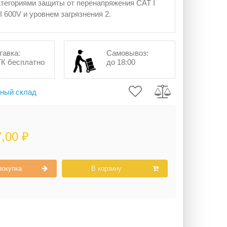
атегориями защиты от перенапряжения САТ I
I 600V и уровнем загрязнения 2.
тавка:
Самовывоз:
ТК бесплатно
до 18:00
ный склад
7,00 ₽
покупка
В корзину