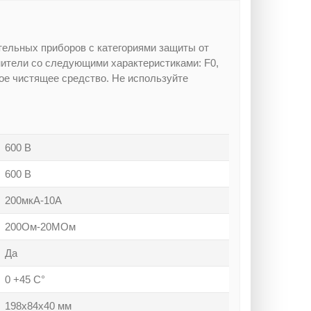
тельных приборов с категориями защиты от
анители со следующими характеристиками: F0,
ое чистящее средство. Не используйте
600 В
600 В
200мкА-10А
200Ом-20МОм
Да
0 +45 С°
198х84х40 мм