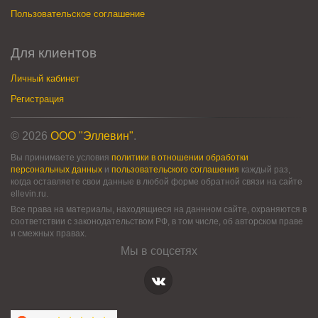
Пользовательское соглашение
Для клиентов
Личный кабинет
Регистрация
© 2026
ООО "Эллевин"
.
Вы принимаете условия
политики в отношении обработки
персональных данных
и
пользовательского соглашения
каждый раз,
когда оставляете свои данные в любой форме обратной связи на сайте
ellevin.ru.
Все права на материалы, находящиеся на даннном сайте, охраняются в
соответствии с законодательством РФ, в том числе, об авторском праве
и смежных правах.
Мы в соцсетях