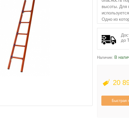
опасность по
высоты. Для 
используется
Одно из кото
приставная л
Дос
до 
В нали
Наличие:
20 8
Быстрая 