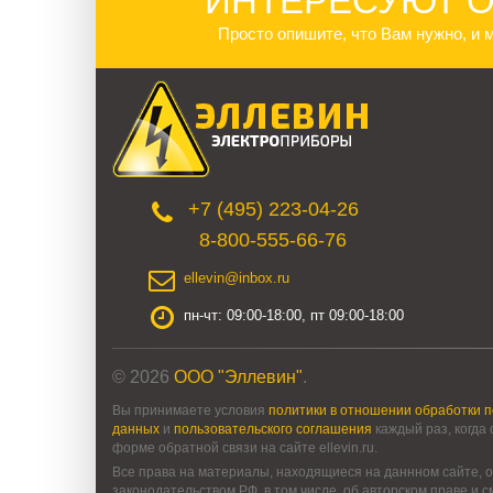
ИНТЕРЕСУЮТ О
Просто опишите, что Вам нужно, и
+7 (495) 223-04-26
8-800-555-66-76
ellevin@inbox.ru
пн-чт: 09:00-18:00, пт 09:00-18:00
© 2026
ООО "Эллевин"
.
Вы принимаете условия
политики в отношении обработки 
данных
и
пользовательского соглашения
каждый раз, когда
форме обратной связи на сайте ellevin.ru.
Все права на материалы, находящиеся на даннном сайте, о
законодательством РФ, в том числе, об авторском праве и 