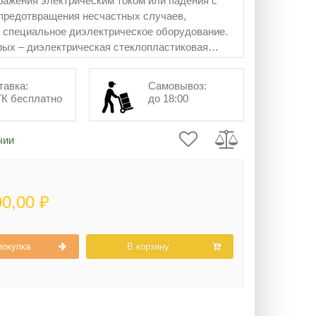
ражения электрическим током или падения с
предотвращения несчастных случаев,
 специальное диэлектрическое оборудование.
рых – диэлектрическая стеклопластиковая
естница.
тавка:
Самовывоз:
ТК бесплатно
до 18:00
чии
90,00 ₽
покупка
В корзину