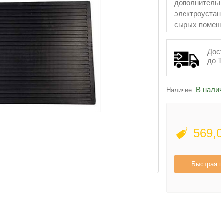
дополнительн
электроустан
сырых помеще
погоду.
Дос
до 
В нали
Наличие:
569,
Быстрая 