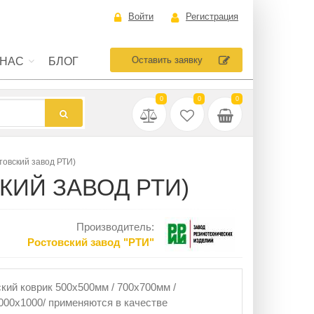
Войти
Регистрация
Оставить заявку
 НАС
БЛОГ
0
0
0
товский завод РТИ)
КИЙ ЗАВОД РТИ)
Производитель:
Ростовский завод "РТИ"
кий коврик 500x500мм / 700x700мм /
000х1000/ применяются в качестве