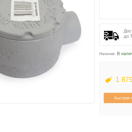
Дос
до 
В нали
Наличие:
1 87
Быстрая 