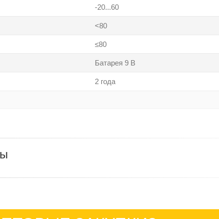
-20...60
<80
≤80
Батарея 9 В
2 года
ры