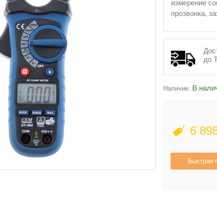
измерение со
прозвонка, з
Дос
до 
В нали
Наличие:
6 89
Быстрая 