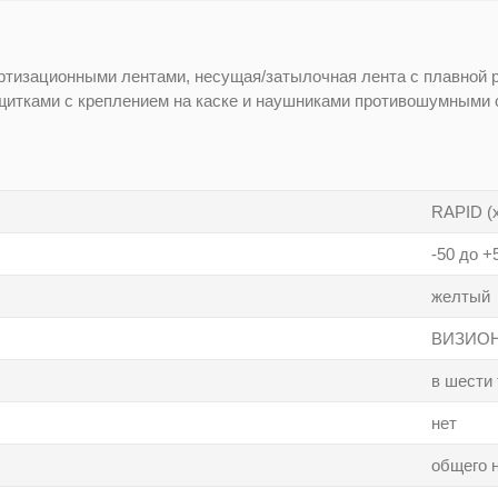
тизационными лентами, несущая/затылочная лента с плавной р
итками с креплением на каске и наушниками противошумными с 
RAPID (
-50 до +
желтый
ВИЗИО
в шести 
нет
общего 