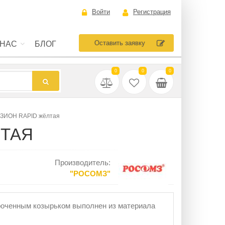
Войти
Регистрация
Оставить заявку
 НАС
БЛОГ
0
0
0
ИЗИОН RAPID жёлтая
ЛТАЯ
Производитель:
"РОСОМЗ"
роченным козырьком выполнен из материала