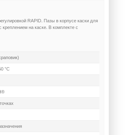
егулировкой RAPID. Пазы в корпусе каски для
креплением на каске. В комплекте с
храповик)
50 °С
Н®
точках
назначения