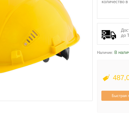
количество в
Дос
до 
В нали
Наличие:
487,
Быстрая 