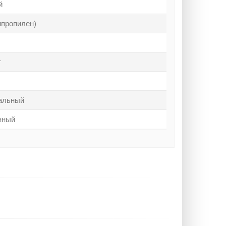
й
ипропилен)
т
альный
нный