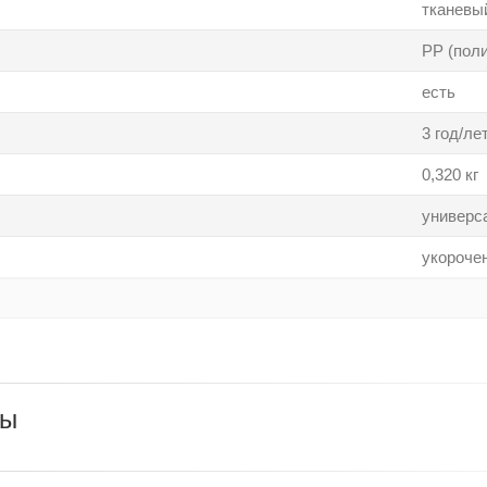
тканевы
PP (пол
есть
3 год/ле
0,320 кг
универс
укороче
ры