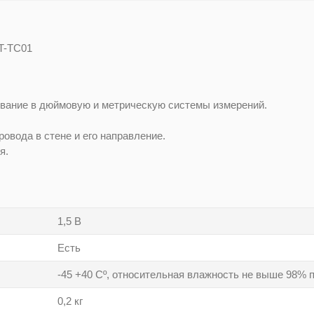
T-TC01
вание в дюймовую и метрическую системы измерений.
овода в стене и его направление.
я.
1,5 В
Есть
-45 +40 Сº, относительная влажность не выше 98% п
0,2 кг