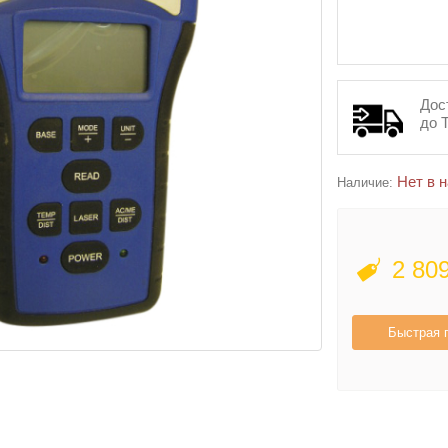
Дос
до 
Нет в 
Наличие:
2 80
Быстрая 