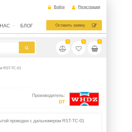
Войти
Регистрация
Оставить заявку
 НАС
БЛОГ
0
0
0
ки RST-TC-01
Производитель:
DT
ытой проводки с дальномером RST-TC-01