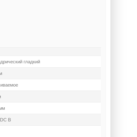
дрический гладкий
м
ливаемое
м
 мм
 DC В