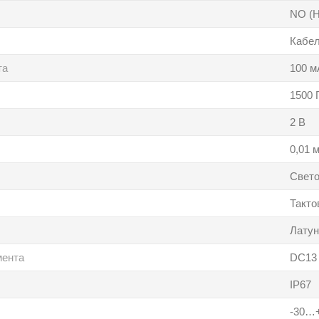
NO (
Кабе
та
100 м
1500 
2 В
0,01 
Свето
Такто
Латун
мента
DC13
IP67
-30…+