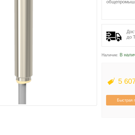
общепромышл
Дос
до 
В нали
Наличие:
5 60
Быстрая 