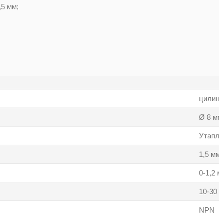
5 мм;
цилин
Ø 8 м
Утап
1,5 м
0-1,2
10-30
NPN