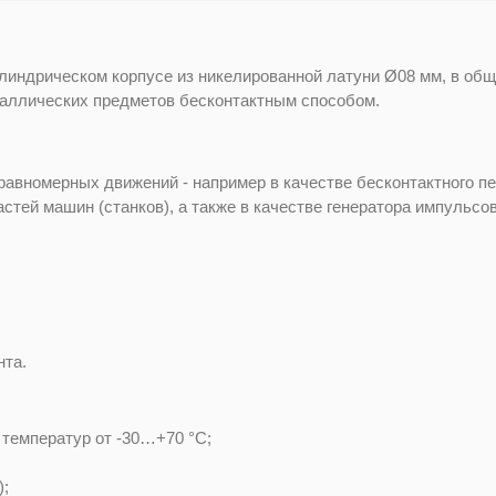
линдрическом корпусе из никелированной латуни Ø08 мм, в о
аллических предметов бесконтактным способом.
равномерных движений - например в качестве бесконтактного п
ей машин (станков), а также в качестве генератора импульсов 
нта.
 температур от -30…+70 °С;
);