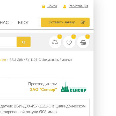
Войти
Регистрация
Оставить заявку
 НАС
БЛОГ
0
0
0
ания
ВБИ-Д08-45У-1121-С Индуктивный датчик
Производитель:
ЗАO "Сенсор"
датчик ВБИ-Д08-45У-1121-С в цилиндрическом
икелированной латуни Ø08 мм, в