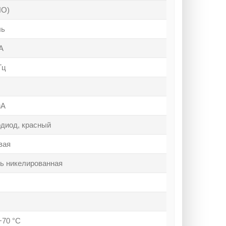
НО)
ль
А
Гц
мА
диод, красный
вая
ь никелированная
70 °C