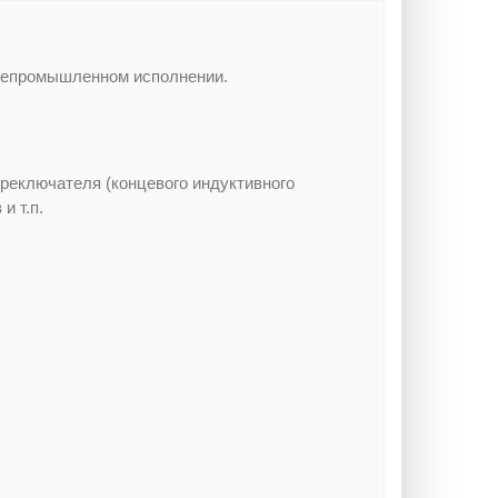
бщепромышленном исполнении.
ереключателя (концевого индуктивного
и т.п.