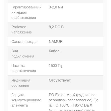
Гарантированный
0-2,0 мм
интервал
срабатывания
Рабочее
8,2 DC В
напряжение
Схема выхода
NAMUR
Вид
Кабель
подключения
Частота
1500 Гц
переключения
Индикация
Отсутствует
состояния
Защита
PO Ex ia I Ma X (рудничное
коммутационного
особовзрывобезопасное) Ex
элемента
ia IIIC T80°C...T85°C Da X
(для пылевых сред) 0Ex ia