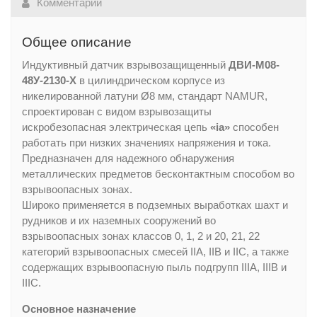
Комментарии
Общее описание
Индуктивный датчик взрывозащищенный
ДВИ-М08-
48У-2130-Х
в цилиндрическом корпусе из
никелированной латуни Ø8 мм, стандарт NAMUR,
спроектирован с видом взрывозащиты
искробезопасная электрическая цепь
«ia»
способен
работать при низких значениях напряжения и тока.
Предназначен для надежного обнаружения
металлических предметов бесконтактным способом во
взрывоопасных зонах.
Широко применяется в подземных выработках шахт и
рудников и их наземных сооружений во
взрывоопасных зонах классов 0, 1, 2 и 20, 21, 22
категорий взрывоопасных смесей IIA, IIB и IIC, а также
содержащих взрывоопасную пыль подгрупп IIIA, IIIB и
IIIC.
Основное назначение