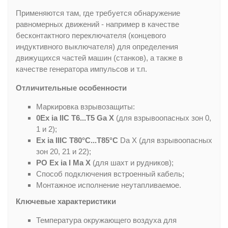
Применяются там, где требуется обнаружение
равномерных движений - например в качестве
бесконтактного переключателя (концевого
индуктивного выключателя) для определения
движущихся частей машин (станков), а также в
качестве генератора импульсов и т.п.
Отличительные особенности
Маркировка взрывозащиты:
0Ex ia IIC T6...T5 Ga X
(для взрывоопасных зон 0,
1 и 2);
Ex ia IIIC T80°C...T85°C
Da X (для взрывоопасных
зон 20, 21 и 22);
РО Ex ia I Ma X
(для шахт и рудников);
Способ подключения встроенный кабель;
Монтажное исполнение неутапливаемое.
Ключевые характеристики
Температура окружающего воздуха для