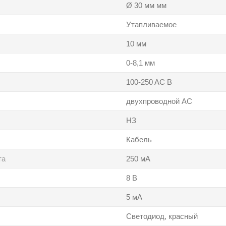
Ø 30 мм мм
Утапливаемое
10 мм
0-8,1 мм
100-250 AC В
двухпроводной AC
НЗ
Кабель
та
250 мА
8 В
5 мА
Светодиод, красный