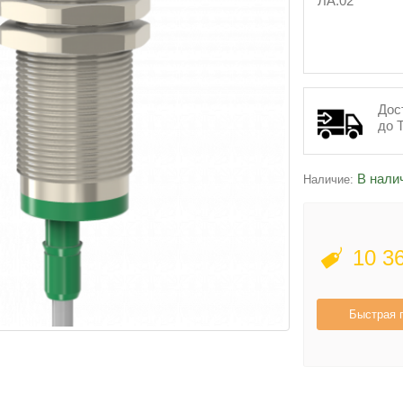
ЛА.02
Дос
до 
В нали
Наличие:
10 3
Быстрая 