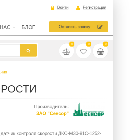
Войти
Регистрация
Оставить заявку
 НАС
БЛОГ
0
0
0
ания
КОРОСТИ
Производитель:
ЗАO "Сенсор"
датчик контроля скорости ДКС-М30-81С-1252-