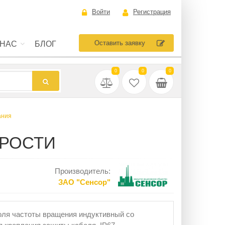
Войти
Регистрация
Оставить заявку
 НАС
БЛОГ
0
0
0
ания
ОРОСТИ
Производитель:
ЗАO "Сенсор"
оля частоты вращения индуктивный со