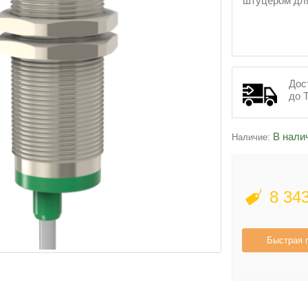
штуцером для
Дос
до 
В нали
Наличие:
8 34
Быстрая 