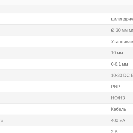
цилиндрич
Ø 30 мм м
Утаплива
10 мм
0-8,1 мм
10-30 DC 
PNP
НО/НЗ
Кабель
та
400 мА
2 В